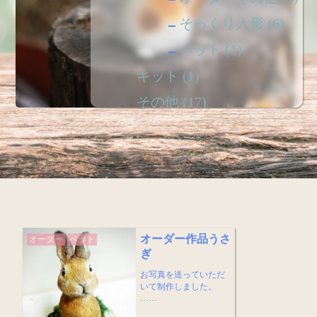
そっくり人形
(6)
ペット
(1)
キット
(1)
その他
(17)
ピック
(107)
季節
(26)
教室
(1)
犬
(11)
猫
(13)
オーダー作品うさ
オーダー
ペット
ぎ
鳥
(18)
お写真を送っていただ
いて制作しました。
……