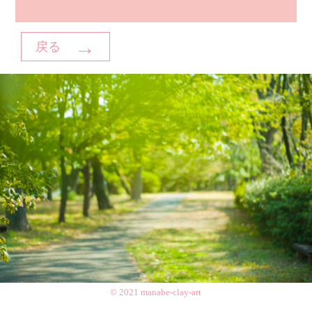
→
戻る
© 2021 manabe-clay-art