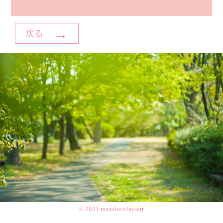
→
戻る
© 2021 manabe-clay-art