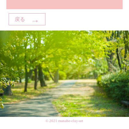
→
戻る
© 2021 manabe-clay-art