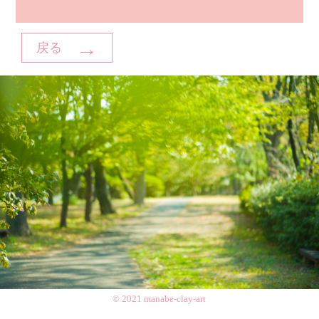
→
戻る
© 2021 manabe-clay-art