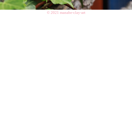
© 2021 manabe-clay-art