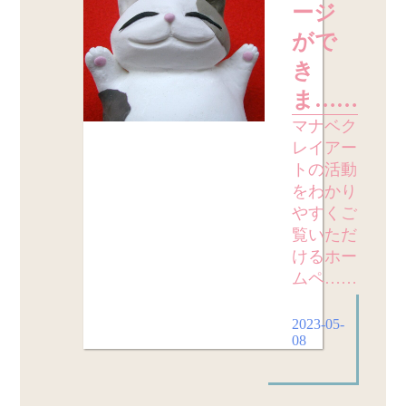
ージ
がで
き
ま……
マナベク
レイアー
トの活動
をわかり
やすくご
覧いただ
けるホー
ムペ……
2023-05-
08